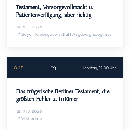
Testament, Vorsorgevollmacht u.
Patientenverfügung, aber richtig
📅 15.10.2026
📍 Bayer. Krebsgesellschaft Augsburg Zeughaus
19
OKT
Montag, 19:00 Uhr
Das trügerische Berliner Testament, die
größten Fehler u. Irrtümer
📅 19.10.2026
📍 VHS online