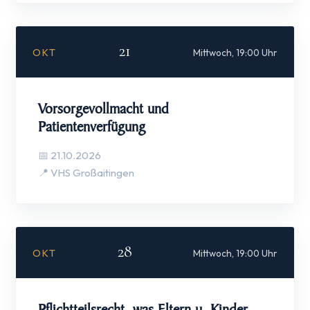
21
OKT
Mittwoch, 19:00 Uhr
Vorsorgevollmacht und
Patientenverfügung
📅 21.10.2026
📍 VHS Großaitingen
28
OKT
Mittwoch, 19:00 Uhr
Pflichtteilsrecht, was Eltern u. Kinder