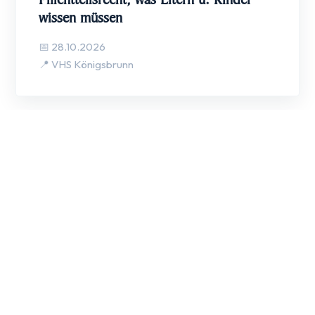
wissen müssen
📅 28.10.2026
📍 VHS Königsbrunn
09
NOV
Montag, 19:00 Uhr
Das Testament in der Patchworkfamilie
📅 09.11.2026
📍 VHS Bobingen