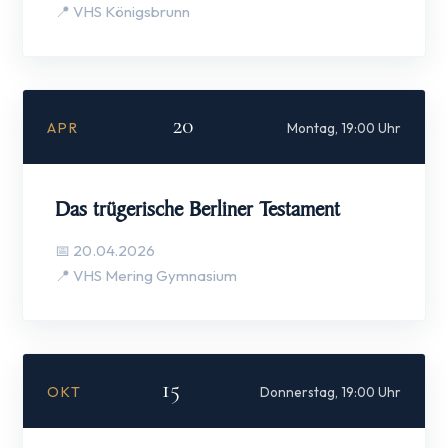
📍 VHS Königsbrunn
20
APR
Montag, 19:00 Uhr
Das trügerische Berliner Testament
📅 20.04.2026
📍 VHS Mering Gymnasium
15
OKT
Donnerstag, 19:00 Uhr