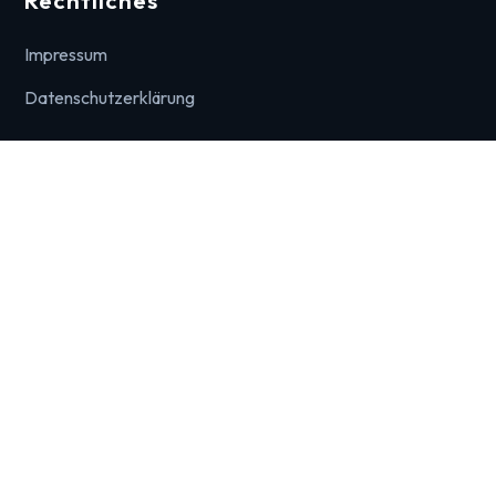
Impressum
Datenschutzerklärung
Downloads & News
Mandantenbrief / News
Vollmacht steuerliche Vertretung
Erstes Dienstverhältnis
© 2026 Bader & Kollegen. Alle Rechte vorbehalten.